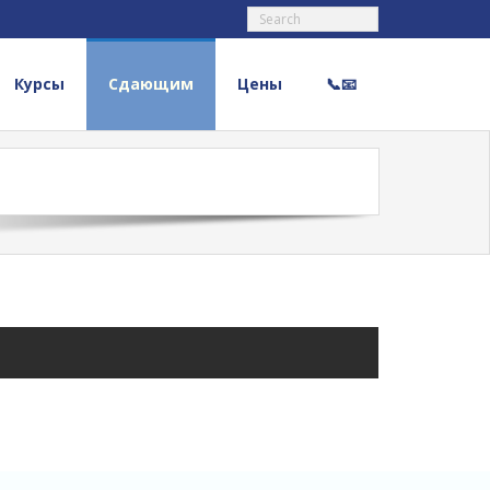
Курсы
Сдающим
Цены
📞📧
д