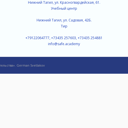
Нижний Тагил, ул. Красногвардейская, 61.
Учебный центр
Нижний Тагил, ул. Садовая, 42Б.
Тир
+79122064777, +73435 257603, +73435 254881
info@safe.academy
ельства». German Svetlakov