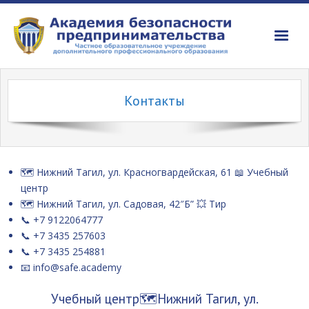
Об Академии
Контакты
Даты экзаменов
Курсы
Сдающим
🗺️ Нижний Тагил, ул. Красногвардейская, 61 📖 Учебный
центр
Цены
🗺️ Нижний Тагил, ул. Садовая, 42″Б” 💥 Тир
📞📧
📞 +7 9122064777
📞 +7 3435 257603
📞 +7 3435 254881
📧 info@safe.academy
Учебный центр🗺️Нижний Тагил, ул.