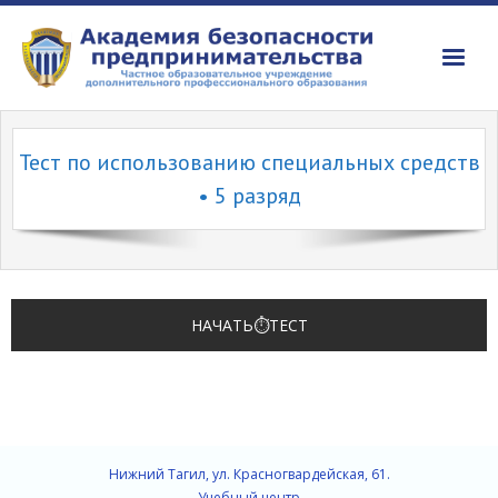
Об Академии
Тест по использованию специальных средств
Даты экзаменов
• 5 разряд
Курсы
Сдающим
Цены
НАЧАТЬ⏱️ТЕСТ
📞📧
Нижний Тагил, ул. Красногвардейская, 61.
Учебный центр