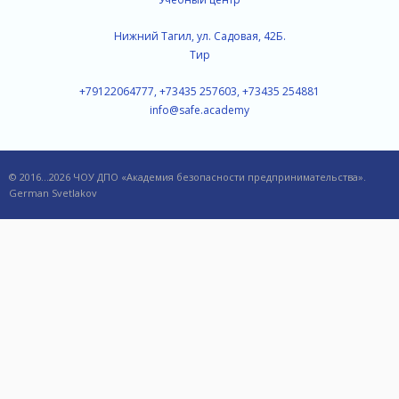
Нижний Тагил, ул. Садовая, 42Б.
Тир
+79122064777, +73435 257603, +73435 254881
info@safe.academy
© 2016…2026 ЧОУ ДПО «Академия безопасности предпринимательства».
German Svetlakov