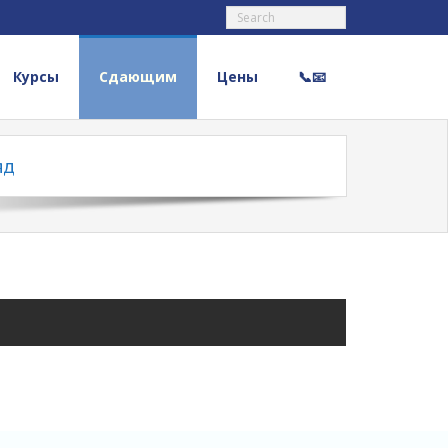
Курсы
Сдающим
Цены
📞📧
яд