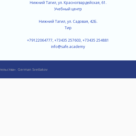
Нижний Тагил, ул. Красногвардейская, 61.
Учебный центр
Нижний Тагил, ул. Садовая, 42Б.
Тир
+79122064777, +73435 257603, +73435 254881
info@safe.academy
ельства». German Svetlakov