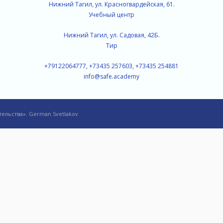
Нижний Тагил, ул. Красногвардейская, 61.
Учебный центр
Нижний Тагил, ул. Садовая, 42Б.
Тир
+79122064777, +73435 257603, +73435 254881
info@safe.academy
ельства». German Svetlakov